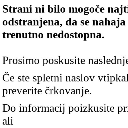
Strani ni bilo mogoče najt
odstranjena, da se nahaja
trenutno nedostopna.
Prosimo poskusite naslednj
Če ste spletni naslov vtipkal
preverite črkovanje.
Do informacij poizkusite pr
ali