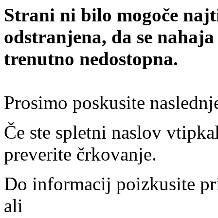
Strani ni bilo mogoče najt
odstranjena, da se nahaja
trenutno nedostopna.
Prosimo poskusite naslednj
Če ste spletni naslov vtipkal
preverite črkovanje.
Do informacij poizkusite pr
ali