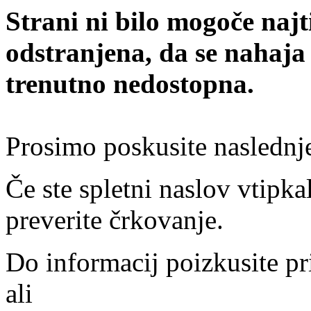
Strani ni bilo mogoče najt
odstranjena, da se nahaja
trenutno nedostopna.
Prosimo poskusite naslednj
Če ste spletni naslov vtipkal
preverite črkovanje.
Do informacij poizkusite pr
ali