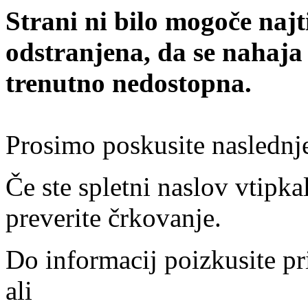
Strani ni bilo mogoče najt
odstranjena, da se nahaja
trenutno nedostopna.
Prosimo poskusite naslednj
Če ste spletni naslov vtipkal
preverite črkovanje.
Do informacij poizkusite pr
ali