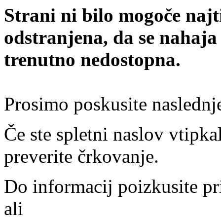
Strani ni bilo mogoče najt
odstranjena, da se nahaja
trenutno nedostopna.
Prosimo poskusite naslednj
Če ste spletni naslov vtipkal
preverite črkovanje.
Do informacij poizkusite pr
ali