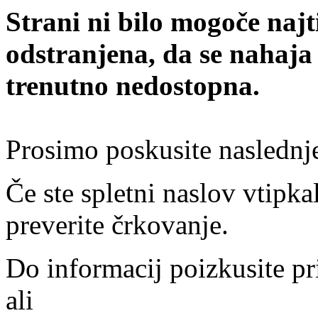
Strani ni bilo mogoče najt
odstranjena, da se nahaja
trenutno nedostopna.
Prosimo poskusite naslednj
Če ste spletni naslov vtipkal
preverite črkovanje.
Do informacij poizkusite pr
ali