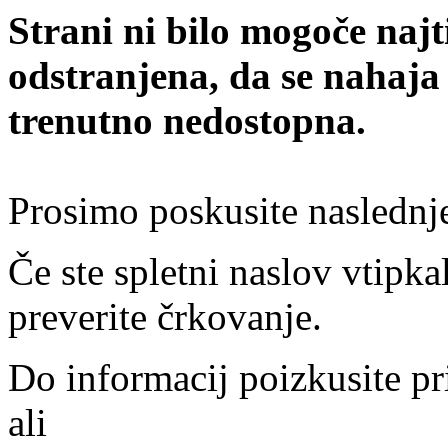
Strani ni bilo mogoče najt
odstranjena, da se nahaja
trenutno nedostopna.
Prosimo poskusite naslednj
Če ste spletni naslov vtipkal
preverite črkovanje.
Do informacij poizkusite pr
ali