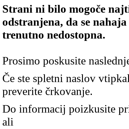
Strani ni bilo mogoče najt
odstranjena, da se nahaja
trenutno nedostopna.
Prosimo poskusite naslednj
Če ste spletni naslov vtipkal
preverite črkovanje.
Do informacij poizkusite pr
ali