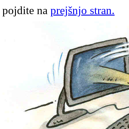
pojdite na
prejšnjo stran.