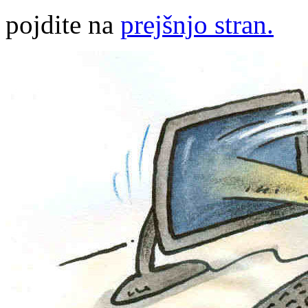
pojdite na
prejšnjo stran.