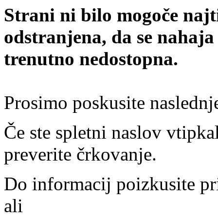
Strani ni bilo mogoče najt
odstranjena, da se nahaja
trenutno nedostopna.
Prosimo poskusite naslednj
Če ste spletni naslov vtipkal
preverite črkovanje.
Do informacij poizkusite pr
ali