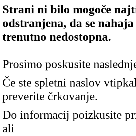
Strani ni bilo mogoče najt
odstranjena, da se nahaja
trenutno nedostopna.
Prosimo poskusite naslednj
Če ste spletni naslov vtipkal
preverite črkovanje.
Do informacij poizkusite pr
ali