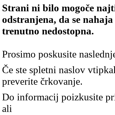
Strani ni bilo mogoče najt
odstranjena, da se nahaja
trenutno nedostopna.
Prosimo poskusite naslednj
Če ste spletni naslov vtipkal
preverite črkovanje.
Do informacij poizkusite pr
ali