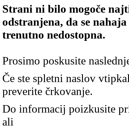
Strani ni bilo mogoče najt
odstranjena, da se nahaja
trenutno nedostopna.
Prosimo poskusite naslednj
Če ste spletni naslov vtipkal
preverite črkovanje.
Do informacij poizkusite pr
ali