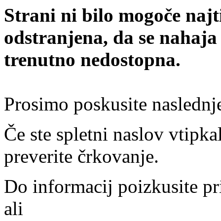
Strani ni bilo mogoče najt
odstranjena, da se nahaja
trenutno nedostopna.
Prosimo poskusite naslednj
Če ste spletni naslov vtipkal
preverite črkovanje.
Do informacij poizkusite pr
ali