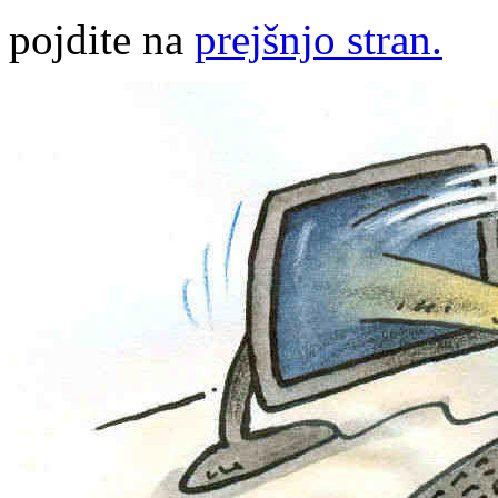
pojdite na
prejšnjo stran.