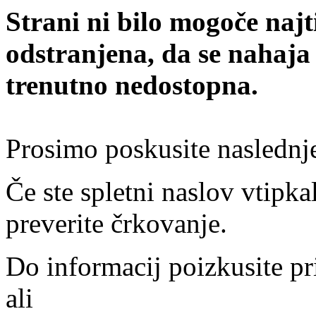
Strani ni bilo mogoče najt
odstranjena, da se nahaja
trenutno nedostopna.
Prosimo poskusite naslednj
Če ste spletni naslov vtipkal
preverite črkovanje.
Do informacij poizkusite pr
ali