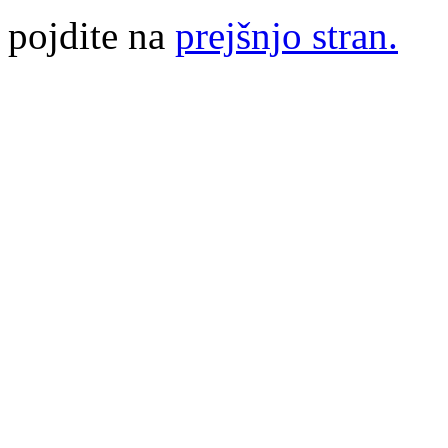
pojdite na
prejšnjo stran.