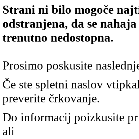
Strani ni bilo mogoče najt
odstranjena, da se nahaja
trenutno nedostopna.
Prosimo poskusite naslednj
Če ste spletni naslov vtipkal
preverite črkovanje.
Do informacij poizkusite pr
ali