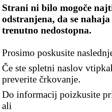
Strani ni bilo mogoče najt
odstranjena, da se nahaja
trenutno nedostopna.
Prosimo poskusite naslednj
Če ste spletni naslov vtipkal
preverite črkovanje.
Do informacij poizkusite pr
ali