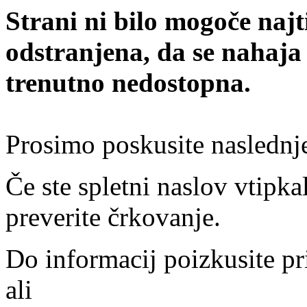
Strani ni bilo mogoče najt
odstranjena, da se nahaja
trenutno nedostopna.
Prosimo poskusite naslednj
Če ste spletni naslov vtipkal
preverite črkovanje.
Do informacij poizkusite pr
ali