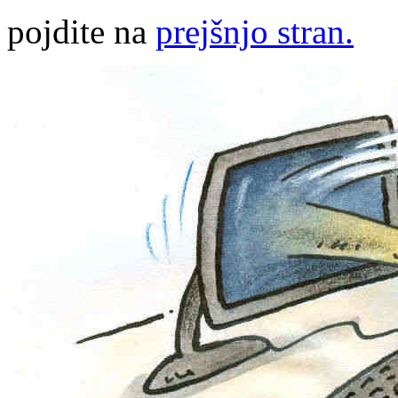
pojdite na
prejšnjo stran.