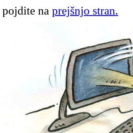
pojdite na
prejšnjo stran.