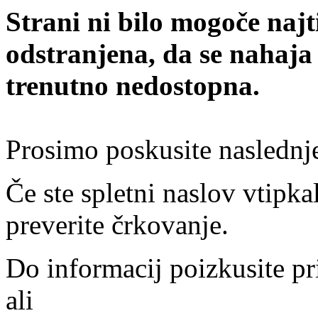
Strani ni bilo mogoče najt
odstranjena, da se nahaja
trenutno nedostopna.
Prosimo poskusite naslednj
Če ste spletni naslov vtipkal
preverite črkovanje.
Do informacij poizkusite pr
ali