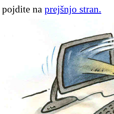
pojdite na
prejšnjo stran.