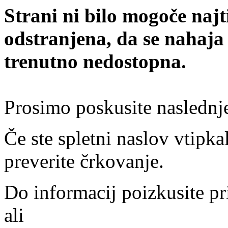
Strani ni bilo mogoče najt
odstranjena, da se nahaja
trenutno nedostopna.
Prosimo poskusite naslednj
Če ste spletni naslov vtipkal
preverite črkovanje.
Do informacij poizkusite pr
ali