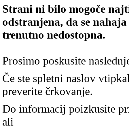
Strani ni bilo mogoče najt
odstranjena, da se nahaja
trenutno nedostopna.
Prosimo poskusite naslednj
Če ste spletni naslov vtipkal
preverite črkovanje.
Do informacij poizkusite pr
ali