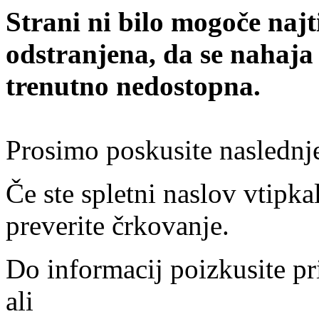
Strani ni bilo mogoče najt
odstranjena, da se nahaja
trenutno nedostopna.
Prosimo poskusite naslednj
Če ste spletni naslov vtipkal
preverite črkovanje.
Do informacij poizkusite pr
ali