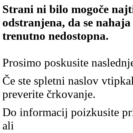
Strani ni bilo mogoče najt
odstranjena, da se nahaja
trenutno nedostopna.
Prosimo poskusite naslednj
Če ste spletni naslov vtipkal
preverite črkovanje.
Do informacij poizkusite pr
ali