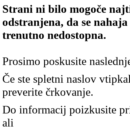
Strani ni bilo mogoče najt
odstranjena, da se nahaja
trenutno nedostopna.
Prosimo poskusite naslednj
Če ste spletni naslov vtipkal
preverite črkovanje.
Do informacij poizkusite pr
ali