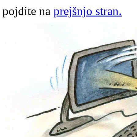
pojdite na
prejšnjo stran.