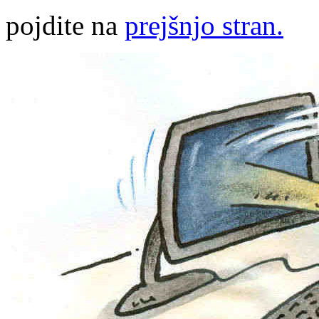
pojdite na
prejšnjo stran.