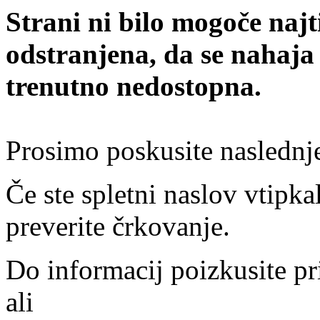
Strani ni bilo mogoče najt
odstranjena, da se nahaja
trenutno nedostopna.
Prosimo poskusite naslednj
Če ste spletni naslov vtipkal
preverite črkovanje.
Do informacij poizkusite pr
ali