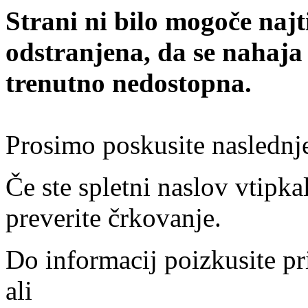
Strani ni bilo mogoče najt
odstranjena, da se nahaja
trenutno nedostopna.
Prosimo poskusite naslednj
Če ste spletni naslov vtipkal
preverite črkovanje.
Do informacij poizkusite pr
ali