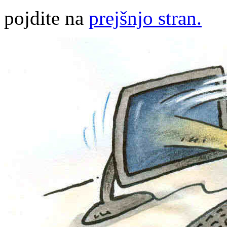
pojdite na
prejšnjo stran.