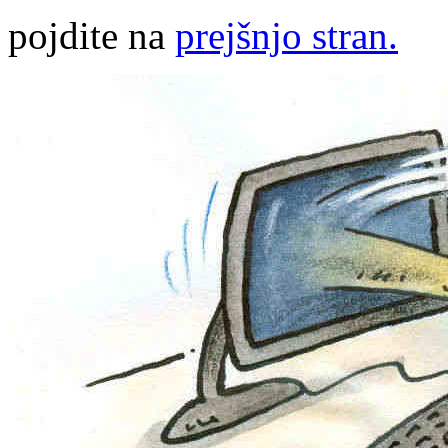
pojdite na
prejšnjo stran.