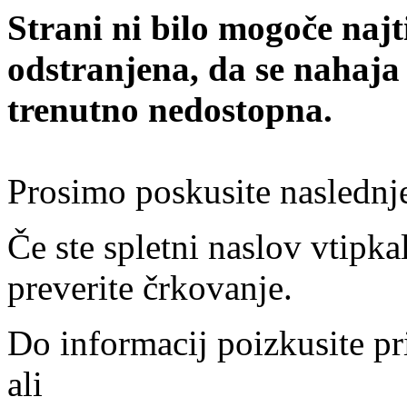
Strani ni bilo mogoče najt
odstranjena, da se nahaja
trenutno nedostopna.
Prosimo poskusite naslednj
Če ste spletni naslov vtipkal
preverite črkovanje.
Do informacij poizkusite pr
ali