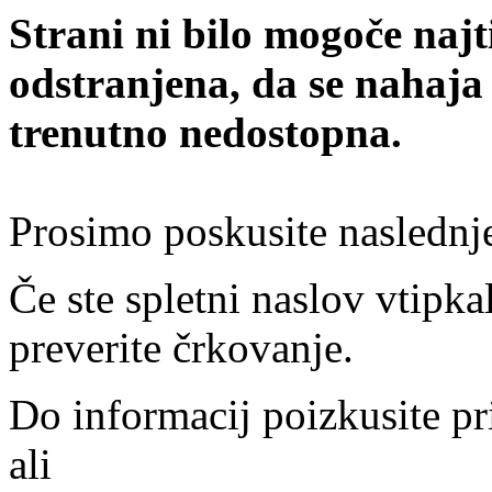
Strani ni bilo mogoče najt
odstranjena, da se nahaja
trenutno nedostopna.
Prosimo poskusite naslednj
Če ste spletni naslov vtipkal
preverite črkovanje.
Do informacij poizkusite pr
ali