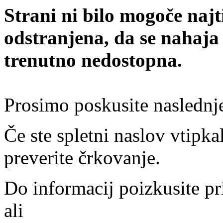
Strani ni bilo mogoče najt
odstranjena, da se nahaja
trenutno nedostopna.
Prosimo poskusite naslednj
Če ste spletni naslov vtipkal
preverite črkovanje.
Do informacij poizkusite pr
ali