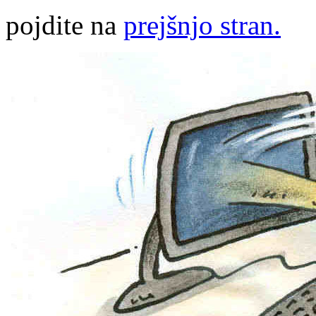
pojdite na
prejšnjo stran.