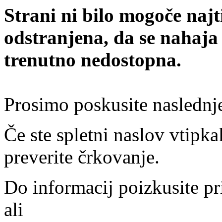
Strani ni bilo mogoče najt
odstranjena, da se nahaja
trenutno nedostopna.
Prosimo poskusite naslednj
Če ste spletni naslov vtipkal
preverite črkovanje.
Do informacij poizkusite pr
ali