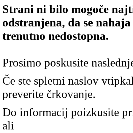
Strani ni bilo mogoče najt
odstranjena, da se nahaja
trenutno nedostopna.
Prosimo poskusite naslednj
Če ste spletni naslov vtipkal
preverite črkovanje.
Do informacij poizkusite pr
ali