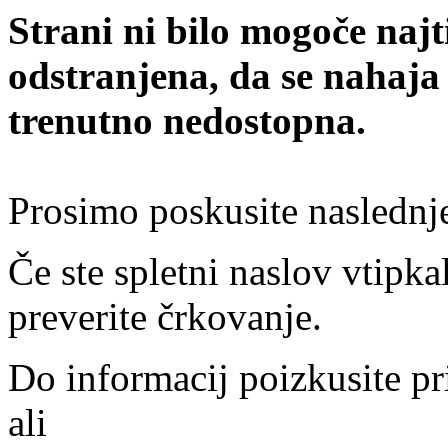
Strani ni bilo mogoče najt
odstranjena, da se nahaja
trenutno nedostopna.
Prosimo poskusite naslednj
Če ste spletni naslov vtipkal
preverite črkovanje.
Do informacij poizkusite pr
ali