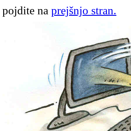
pojdite na
prejšnjo stran.