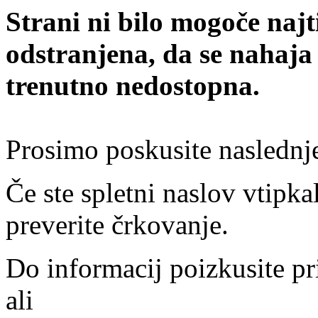
Strani ni bilo mogoče najt
odstranjena, da se nahaja
trenutno nedostopna.
Prosimo poskusite naslednj
Če ste spletni naslov vtipkal
preverite črkovanje.
Do informacij poizkusite pr
ali