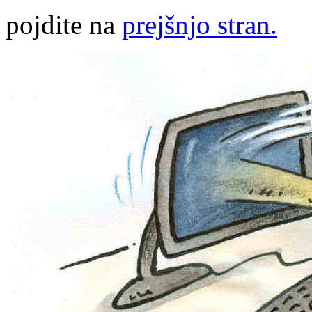
pojdite na
prejšnjo stran.