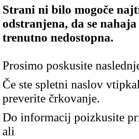
Strani ni bilo mogoče najt
odstranjena, da se nahaja
trenutno nedostopna.
Prosimo poskusite naslednj
Če ste spletni naslov vtipkal
preverite črkovanje.
Do informacij poizkusite pr
ali