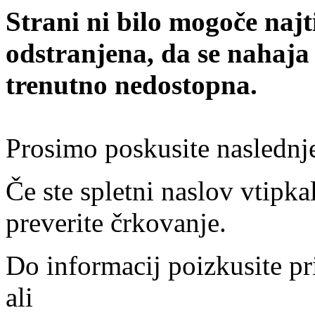
Strani ni bilo mogoče najt
odstranjena, da se nahaja
trenutno nedostopna.
Prosimo poskusite naslednj
Če ste spletni naslov vtipkal
preverite črkovanje.
Do informacij poizkusite pr
ali