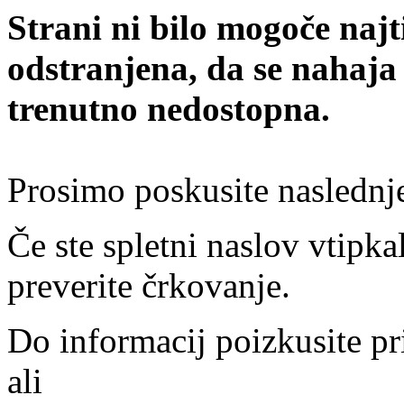
Strani ni bilo mogoče najt
odstranjena, da se nahaja
trenutno nedostopna.
Prosimo poskusite naslednj
Če ste spletni naslov vtipkal
preverite črkovanje.
Do informacij poizkusite pr
ali