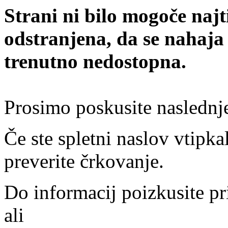
Strani ni bilo mogoče najt
odstranjena, da se nahaja
trenutno nedostopna.
Prosimo poskusite naslednj
Če ste spletni naslov vtipkal
preverite črkovanje.
Do informacij poizkusite pr
ali