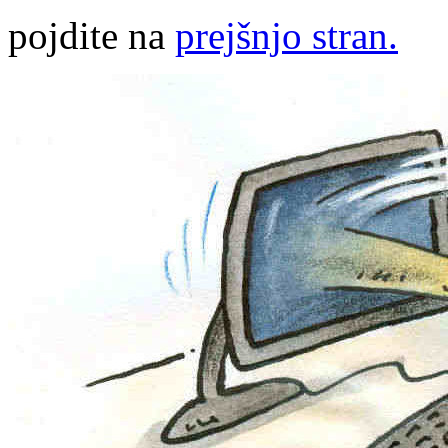
pojdite na
prejšnjo stran.