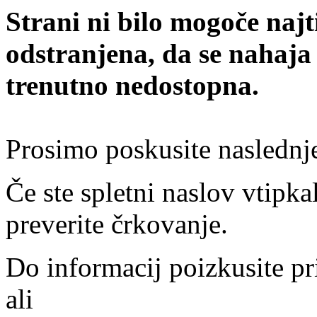
Strani ni bilo mogoče najt
odstranjena, da se nahaja
trenutno nedostopna.
Prosimo poskusite naslednj
Če ste spletni naslov vtipkal
preverite črkovanje.
Do informacij poizkusite pr
ali