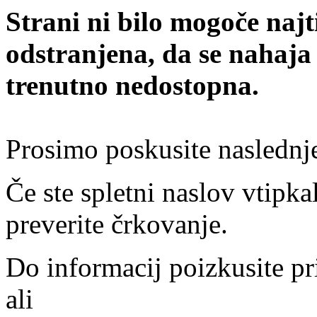
Strani ni bilo mogoče najt
odstranjena, da se nahaja
trenutno nedostopna.
Prosimo poskusite naslednj
Če ste spletni naslov vtipkal
preverite črkovanje.
Do informacij poizkusite pr
ali