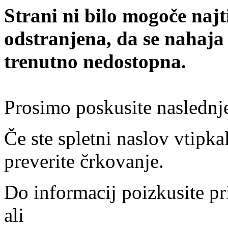
Strani ni bilo mogoče najt
odstranjena, da se nahaja
trenutno nedostopna.
Prosimo poskusite naslednj
Če ste spletni naslov vtipkal
preverite črkovanje.
Do informacij poizkusite pr
ali