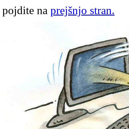
pojdite na
prejšnjo stran.