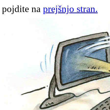
pojdite na
prejšnjo stran.