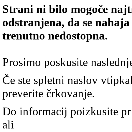
Strani ni bilo mogoče najt
odstranjena, da se nahaja
trenutno nedostopna.
Prosimo poskusite naslednj
Če ste spletni naslov vtipkal
preverite črkovanje.
Do informacij poizkusite pr
ali