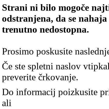
Strani ni bilo mogoče najt
odstranjena, da se nahaja
trenutno nedostopna.
Prosimo poskusite naslednj
Če ste spletni naslov vtipkal
preverite črkovanje.
Do informacij poizkusite pr
ali