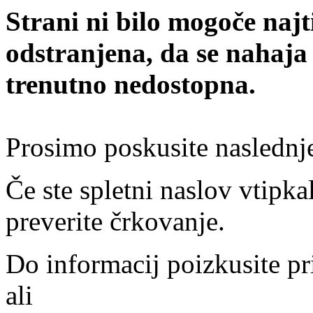
Strani ni bilo mogoče najt
odstranjena, da se nahaja
trenutno nedostopna.
Prosimo poskusite naslednj
Če ste spletni naslov vtipkal
preverite črkovanje.
Do informacij poizkusite pr
ali