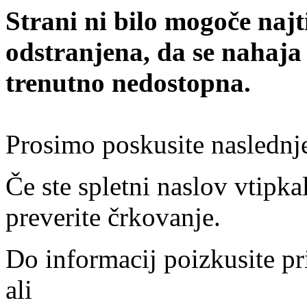
Strani ni bilo mogoče najt
odstranjena, da se nahaja
trenutno nedostopna.
Prosimo poskusite naslednj
Če ste spletni naslov vtipkal
preverite črkovanje.
Do informacij poizkusite pr
ali