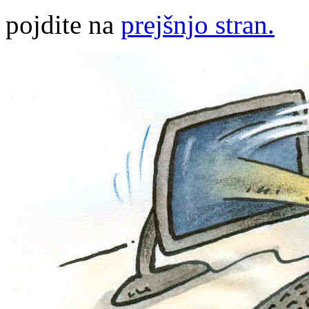
pojdite na
prejšnjo stran.