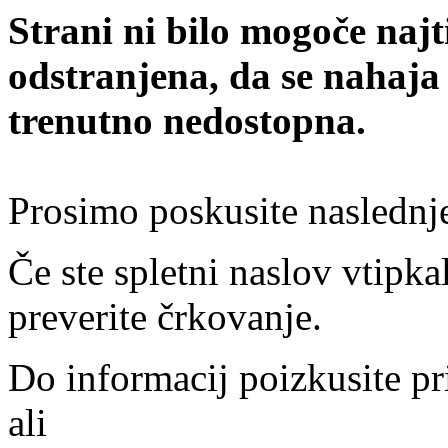
Strani ni bilo mogoče najt
odstranjena, da se nahaja
trenutno nedostopna.
Prosimo poskusite naslednj
Če ste spletni naslov vtipkal
preverite črkovanje.
Do informacij poizkusite pr
ali