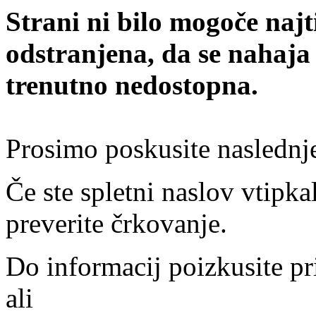
Strani ni bilo mogoče najt
odstranjena, da se nahaja
trenutno nedostopna.
Prosimo poskusite naslednj
Če ste spletni naslov vtipkal
preverite črkovanje.
Do informacij poizkusite pr
ali