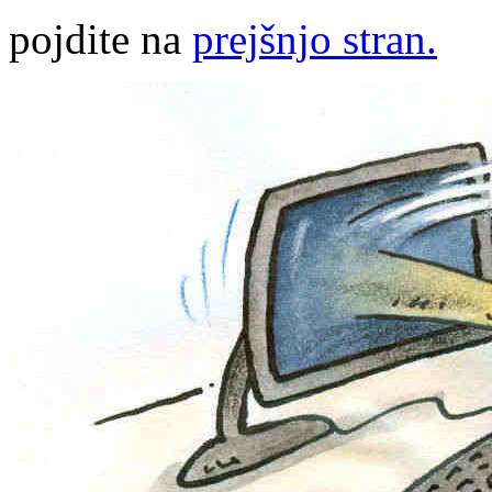
pojdite na
prejšnjo stran.