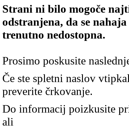
Strani ni bilo mogoče najt
odstranjena, da se nahaja
trenutno nedostopna.
Prosimo poskusite naslednj
Če ste spletni naslov vtipkal
preverite črkovanje.
Do informacij poizkusite pr
ali