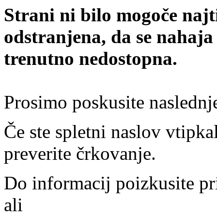
Strani ni bilo mogoče najt
odstranjena, da se nahaja
trenutno nedostopna.
Prosimo poskusite naslednj
Če ste spletni naslov vtipkal
preverite črkovanje.
Do informacij poizkusite pr
ali