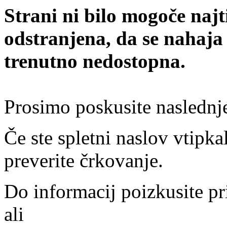
Strani ni bilo mogoče najt
odstranjena, da se nahaja
trenutno nedostopna.
Prosimo poskusite naslednj
Če ste spletni naslov vtipkal
preverite črkovanje.
Do informacij poizkusite pr
ali