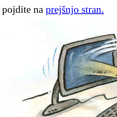
pojdite na
prejšnjo stran.