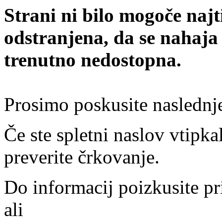
Strani ni bilo mogoče najt
odstranjena, da se nahaja
trenutno nedostopna.
Prosimo poskusite naslednj
Če ste spletni naslov vtipkal
preverite črkovanje.
Do informacij poizkusite pr
ali