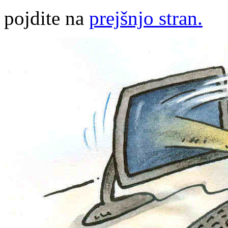
pojdite na
prejšnjo stran.