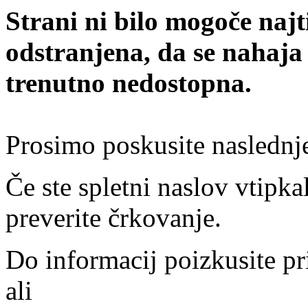
Strani ni bilo mogoče najt
odstranjena, da se nahaja
trenutno nedostopna.
Prosimo poskusite naslednj
Če ste spletni naslov vtipkal
preverite črkovanje.
Do informacij poizkusite pr
ali