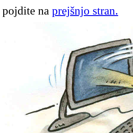
pojdite na
prejšnjo stran.